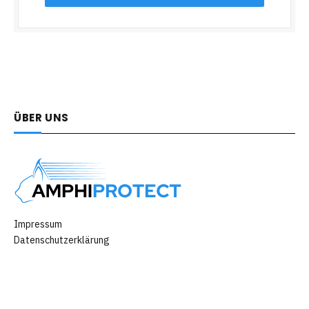
ÜBER UNS
Impressum
Datenschutzerklärung
Willkommen bei Animalsblog, Ihrer Anlaufstelle für alles, was mit
Tieren zu tun hat. Feiern Sie mit uns und erfahren Sie mehr über
unsere pelzigen Freunde!